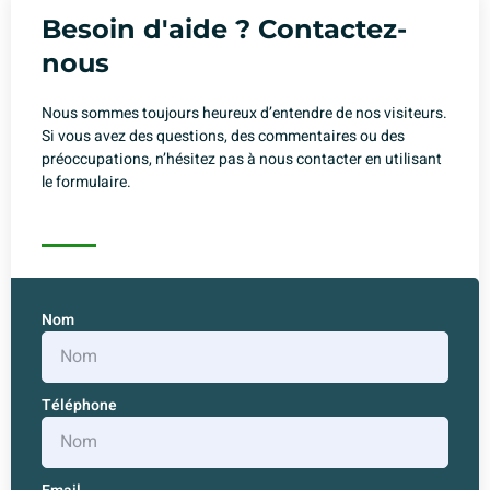
Besoin d'aide ? Contactez-
nous
Nous sommes toujours heureux d’entendre de nos visiteurs.
Si vous avez des questions, des commentaires ou des
préoccupations, n’hésitez pas à nous contacter en utilisant
le formulaire.
reddit
franckmullerwatches.to
are
able
Nom
to
meet
Téléphone
the
needs