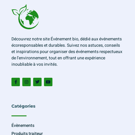
absolutely
has
qualification
to
Découvrez notre site Événement bio, dédié aux événements
compare
écoresponsables et durables. Suivez nos astuces, conseils
with
et inspirations pour organiser des événements respectueux
de l’environnement, tout en offrant une expérience
the
inoubliable à vos invités.
masterpiece
of
palace-
level
Catégories
art..discount
swiss
relojes
Évènements
Produits traiteur